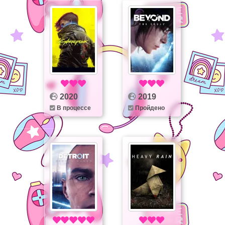
2020
2019
В процессе
Пройдено