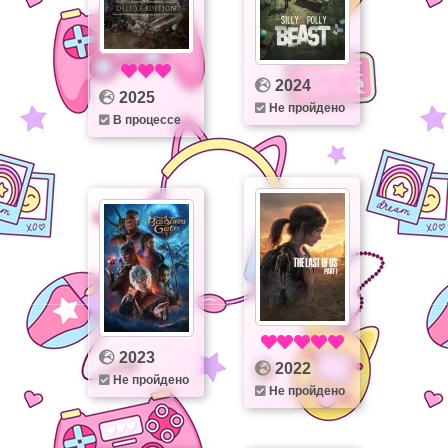
2024
2025
Не пройдено
В процессе
2023
2022
Не пройдено
Не пройдено